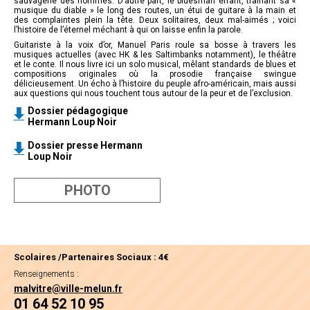
sauvagerie des hommes. D’autre part, le bluesman errant, trainant sa «
musique du diable » le long des routes, un étui de guitare à la main et
des complaintes plein la tête. Deux solitaires, deux mal-aimés ; voici
l’histoire de l’éternel méchant à qui on laisse enfin la parole.
Guitariste à la voix d’or, Manuel Paris roule sa bosse à travers les
musiques actuelles (avec HK & les Saltimbanks notamment), le théâtre
et le conte. Il nous livre ici un solo musical, mêlant standards de blues et
compositions originales où la prosodie française swingue
délicieusement. Un écho à l’histoire du peuple afro-américain, mais aussi
aux questions qui nous touchent tous autour de la peur et de l’exclusion.
Dossier pédagogique
Hermann Loup Noir
Dossier presse Hermann
Loup Noir
PHOTO
Scolaires /Partenaires Sociaux : 4€
Renseignements :
malvitre@ville-melun.fr
01 64 52 10 95