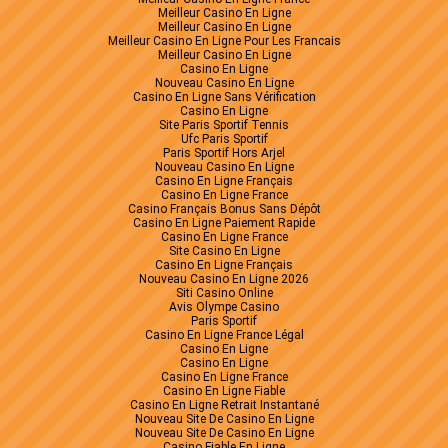
Meilleur Casino En Ligne
Meilleur Casino En Ligne
Meilleur Casino En Ligne Pour Les Francais
Meilleur Casino En Ligne
Casino En Ligne
Nouveau Casino En Ligne
Casino En Ligne Sans Vérification
Casino En Ligne
Site Paris Sportif Tennis
Ufc Paris Sportif
Paris Sportif Hors Arjel
Nouveau Casino En Ligne
Casino En Ligne Français
Casino En Ligne France
Casino Français Bonus Sans Dépôt
Casino En Ligne Paiement Rapide
Casino En Ligne France
Site Casino En Ligne
Casino En Ligne Français
Nouveau Casino En Ligne 2026
Siti Casino Online
Avis Olympe Casino
Paris Sportif
Casino En Ligne France Légal
Casino En Ligne
Casino En Ligne
Casino En Ligne France
Casino En Ligne Fiable
Casino En Ligne Retrait Instantané
Nouveau Site De Casino En Ligne
Nouveau Site De Casino En Ligne
Casino Fiable En Ligne