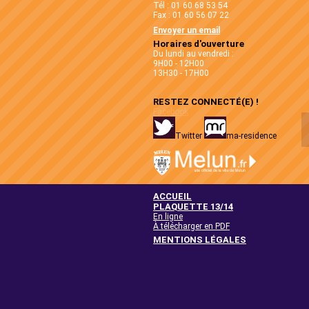
Tél : 01 60 68 53 54
Fax : 01 60 56 07 22
Envoyer un email
Horaires d'ouverture
Du lundi au vendredi :
9H00 - 12H00
13H30 - 17H00
RESTEZ CONNECTÉ(E) !
Facebook
Twitter
ma-residence
ACCUEIL
PLAQUETTE 13/14
En ligne
À télécharger en PDF
MENTIONS LÉGALES