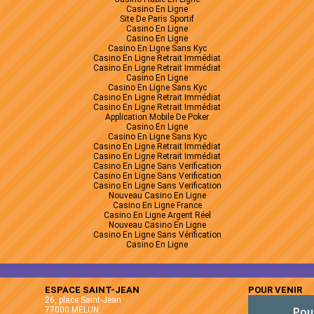
Casino En Ligne
Site De Paris Sportif
Casino En Ligne
Casino En Ligne
Casino En Ligne Sans Kyc
Casino En Ligne Retrait Immédiat
Casino En Ligne Retrait Immédiat
Casino En Ligne
Casino En Ligne Sans Kyc
Casino En Ligne Retrait Immédiat
Casino En Ligne Retrait Immédiat
Application Mobile De Poker
Casino En Ligne
Casino En Ligne Sans Kyc
Casino En Ligne Retrait Immédiat
Casino En Ligne Retrait Immédiat
Casino En Ligne Sans Verification
Casino En Ligne Sans Verification
Casino En Ligne Sans Verification
Nouveau Casino En Ligne
Casino En Ligne France
Casino En Ligne Argent Réel
Nouveau Casino En Ligne
Casino En Ligne Sans Vérification
Casino En Ligne
ESPACE SAINT-JEAN
POUR VENIR
26, place Saint-Jean
77000 MELUN