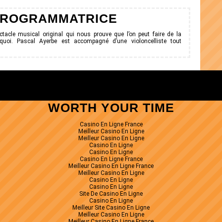
 PROGRAMMATRICE
acle musical original qui nous prouve que l’on peut faire de la
quoi. Pascal Ayerbe est accompagné d’une violoncelliste tout
WORTH YOUR TIME
Casino En Ligne France
Meilleur Casino En Ligne
Meilleur Casino En Ligne
Casino En Ligne
Casino En Ligne
Casino En Ligne France
Meilleur Casino En Ligne France
Meilleur Casino En Ligne
Casino En Ligne
Casino En Ligne
Site De Casino En Ligne
Casino En Ligne
Meilleur Site Casino En Ligne
Meilleur Casino En Ligne
Meilleur Casino En Ligne France