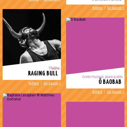
Billets
/
En savoir +
Théâtre
RAGING BULL
Conte musical, jeune public
Ô BAOBAB
Billets
/
En savoir +
Billets
/
En savoir +