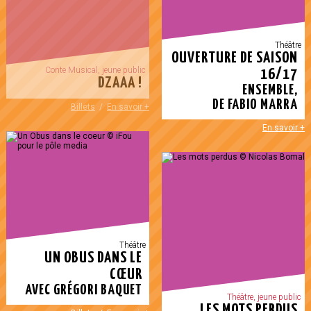
Théâtre
OUVERTURE DE SAISON
Conte Musical, jeune public
16/17
DZAAA !
ENSEMBLE,
DE FABIO MARRA
Billets
/
En savoir +
En savoir +
Théâtre
UN OBUS DANS LE
CŒUR
AVEC GRÉGORI BAQUET
Théâtre, jeune public
LES MOTS PERDUS