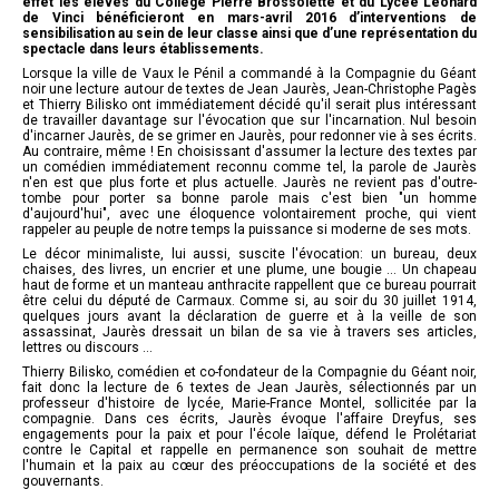
effet les élèves du Collège Pierre Brossolette et du Lycée Léonard
de Vinci bénéficieront en mars-avril 2016 d’interventions de
sensibilisation au sein de leur classe ainsi que d’une représentation du
spectacle dans leurs établissements.
Lorsque la ville de Vaux le Pénil a commandé à la Compagnie du Géant
noir une lecture autour de textes de Jean Jaurès, Jean-Christophe Pagès
et Thierry Bilisko ont immédiatement décidé qu'il serait plus intéressant
de travailler davantage sur l'évocation que sur l'incarnation. Nul besoin
d'incarner Jaurès, de se grimer en Jaurès, pour redonner vie à ses écrits.
Au contraire, même ! En choisissant d'assumer la lecture des textes par
un comédien immédiatement reconnu comme tel, la parole de Jaurès
n'en est que plus forte et plus actuelle. Jaurès ne revient pas d'outre-
tombe pour porter sa bonne parole mais c'est bien "un homme
d'aujourd'hui", avec une éloquence volontairement proche, qui vient
rappeler au peuple de notre temps la puissance si moderne de ses mots.
Le décor minimaliste, lui aussi, suscite l'évocation: un bureau, deux
chaises, des livres, un encrier et une plume, une bougie ... Un chapeau
haut de forme et un manteau anthracite rappellent que ce bureau pourrait
être celui du député de Carmaux. Comme si, au soir du 30 juillet 1914,
quelques jours avant la déclaration de guerre et à la veille de son
assassinat, Jaurès dressait un bilan de sa vie à travers ses articles,
lettres ou discours ...
Thierry Bilisko, comédien et co-fondateur de la Compagnie du Géant noir,
fait donc la lecture de 6 textes de Jean Jaurès, sélectionnés par un
professeur d'histoire de lycée, Marie-France Montel, sollicitée par la
compagnie. Dans ces écrits, Jaurès évoque l'affaire Dreyfus, ses
engagements pour la paix et pour l'école laïque, défend le Prolétariat
contre le Capital et rappelle en permanence son souhait de mettre
l'humain et la paix au cœur des préoccupations de la société et des
gouvernants.