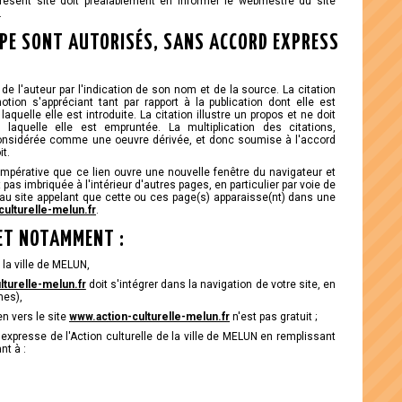
résent site doit préalablement en informer le webmestre du site
.
IPE SONT AUTORISÉS, SANS ACCORD EXPRESS
 de l'auteur par l'indication de son nom et de la source. La citation
tion s'appréciant tant par rapport à la publication dont elle est
laquelle elle est introduite. La citation illustre un propos et ne doit
 laquelle elle est empruntée. La multiplication des citations,
considérée comme une oeuvre dérivée, et donc soumise à l'accord
it.
n impérative que ce lien ouvre une nouvelle fenêtre du navigateur et
t pas imbriquée à l'intérieur d'autres pages, en particulier par voie de
 au site appelant que cette ou ces page(s) apparaisse(nt) dans une
ulturelle-melun.fr
.
 ET NOTAMMENT :
 la ville de MELUN,
lturelle-melun.fr
doit s'intégrer dans la navigation de votre site, en
mes),
en vers le site
www.action-culturelle-melun.fr
n'est pas gratuit ;
xpresse de l'Action culturelle de la ville de MELUN en remplissant
nt à :