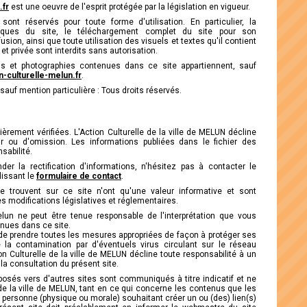
.fr
est une oeuvre de l'esprit protégée par la législation en vigueur.
sont réservés pour toute forme d'utilisation. En particulier, la
iques du site, le téléchargement complet du site pour son
sion, ainsi que toute utilisation des visuels et textes qu'il contient
 et privée sont interdits sans autorisation.
ions et photographies contenues dans ce site appartiennent, sauf
-culturelle-melun.fr
.
auf mention particulière : Tous droits réservés.
ièrement vérifiées. L'Action Culturelle de la ville de MELUN décline
ur ou d'omission. Les informations publiées dans le fichier des
sabilité.
er la rectification d'informations, n'hésitez pas à contacter le
lissant le
formulaire de contact
.
e trouvent sur ce site n'ont qu'une valeur informative et sont
s modifications législatives et réglementaires.
Melun ne peut être tenue responsable de l'interprétation que vous
enues dans ce site.
ite de prendre toutes les mesures appropriées de façon à protéger ses
 la contamination par d'éventuels virus circulant sur le réseau
on Culturelle de la ville de MELUN décline toute responsabilité à un
 consultation du présent site.
roposés vers d'autres sites sont communiqués à titre indicatif et ne
de la ville de MELUN, tant en ce qui concerne les contenus que les
e personne (physique ou morale) souhaitant créer un ou (des) lien(s)