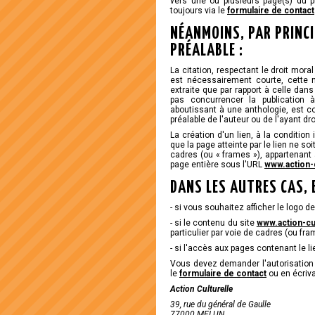
vers une ou plusieurs page(s) du p
toujours via le
formulaire de contact
NÉANMOINS, PAR PRINC
PRÉALABLE :
La citation, respectant le droit moral
est nécessairement courte, cette no
extraite que par rapport à celle dans 
pas concurrencer la publication à
aboutissant à une anthologie, est 
préalable de l'auteur ou de l'ayant dro
La création d'un lien, à la conditio
que la page atteinte par le lien ne soi
cadres (ou «
frames
»), appartenant
page entière sous l'URL
www.action-c
DANS LES AUTRES CAS,
- si vous souhaitez afficher le logo de
- si le contenu du site
www.action-cu
particulier par voie de cadres (ou fra
- si l'accès aux pages contenant le li
Vous devez demander l'autorisation e
le
formulaire de contact
ou en écriva
Action Culturelle
39, rue du général de Gaulle
77000 MELUN