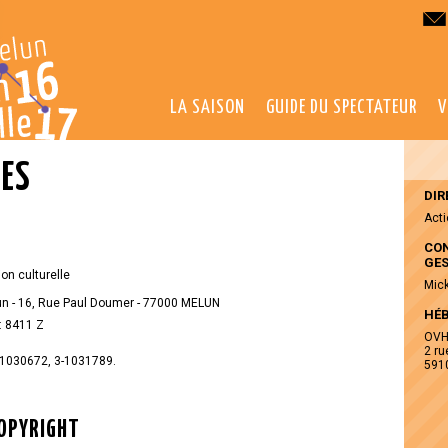
LA SAISON
GUIDE DU SPECTATEUR
V
LES
DIR
Acti
CON
GES
on culturelle
Mick
lun - 16, Rue Paul Doumer - 77000 MELUN
HÉ
: 8411 Z
OV
2 ru
-1030672, 3-1031789.
591
COPYRIGHT