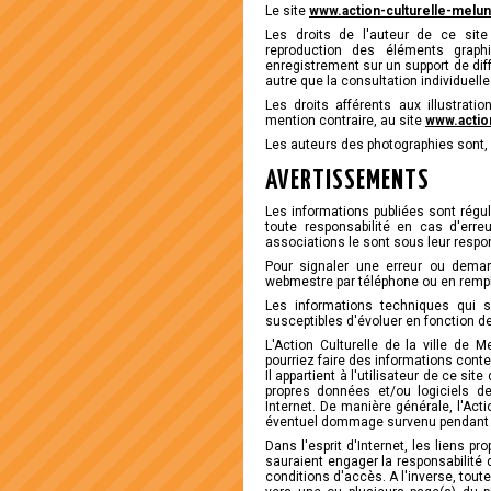
Le site
www.action-culturelle-melun
Les droits de l'auteur de ce site 
reproduction des éléments graph
enregistrement sur un support de diffu
autre que la consultation individuelle
Les droits afférents aux illustrat
mention contraire, au site
www.action
Les auteurs des photographies sont, s
AVERTISSEMENTS
Les informations publiées sont régul
toute responsabilité en cas d'erre
associations le sont sous leur respon
Pour signaler une erreur ou demand
webmestre par téléphone ou en remp
Les informations techniques qui s
susceptibles d'évoluer en fonction de
L'Action Culturelle de la ville de 
pourriez faire des informations cont
Il appartient à l'utilisateur de ce s
propres données et/ou logiciels de
Internet. De manière générale, l'Acti
éventuel dommage survenu pendant la
Dans l'esprit d'Internet, les liens p
sauraient engager la responsabilité 
conditions d'accès. A l'inverse, tout